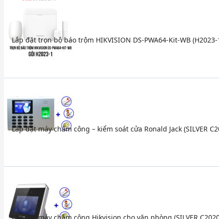
Lắp đặt trọn bộ báo trộm HIKVISION DS-PWA64-Kit-WB (H2023-
Lắp đặt máy chấm công – kiểm soát cửa Ronald Jack (SILVER C2
Lắp đặt máy chấm công Hikvision cho văn phòng (SILVER C2020