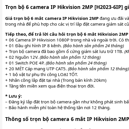
Trọn bộ 6 camera IP Hikvision 2MP [H2023-6IP] 
Giá trọn bộ 6 mắt camera IP Hikvision 2MP
đang ưu đãi và
trong nhà để phù hợp cho các vị trí lắp đặt camera giám sát c
Tiếp theo, để trả lời câu hỏi trọn bộ 6 mắt Hikvision 2
+ 06 Camera IP Hikvision 1080P trong nhà và ngoài trời. Có 
+ 01 Đầu ghi hình IP 8 kênh.
(Bảo hành sản phẩm 24 tháng)
+ Trọn bộ camera đã bao gồm ổ cứng giám sát lưu trữ 1TB.
(K
+ 02 Nguồn 12V.
(Bảo hành sản phẩm 12 tháng)
+ 01 Switch POE 4P.
(Bảo hành sản phẩm 24 tháng)
+ 20 MÉT Cáp mạng UTP CAT5.
(Bảo hành sản phẩm 12 tháng)
+ 1 bộ vật tư phụ thi công LOẠI TỐT.
+ Nhân công lắp đặt tại nhà (Trong bán kính 20km)
+ Tặng tên miền xem qua điện thoại trọn đời.
* Lưu ý:
– Đăng ký lắp đăt trọn bộ camera gần như không phát sinh bất
– Bảo hành miễn phí toàn hệ thống tận nơi 12 tháng.
Thông số trọn bộ camera 6 mắt IP Hikvision 2MP