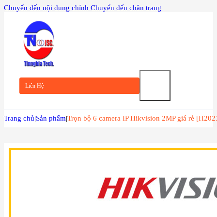
Chuyển đến nội dung chính
Chuyển đến chân trang
TRANG
CHỦ
Liên Hệ
GIỚI
Trang chủ
|
Sản phẩm
|
Trọn bộ 6 camera IP Hikvision 2MP giá rẻ [H202
THIỆU
SẢN
PHẨM