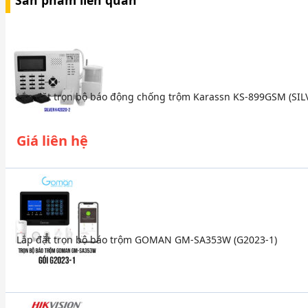
Sản phẩm liên quan
Lắp đặt trọn bộ báo động chống trộm Karassn KS-899GSM (SIL
Giá liên hệ
Lắp đặt trọn bộ báo trộm GOMAN GM-SA353W (G2023-1)