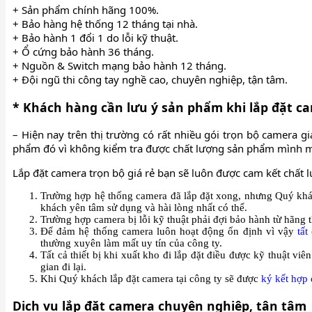
+ Sản phẩm chính hãng 100%.
+ Bảo hàng hệ thống 12 tháng tại nhà.
+ Bảo hành 1 đổi 1 do lỗi kỹ thuật.
+ Ổ cứng bảo hành 36 tháng.
+ Nguồn & Switch mạng bảo hành 12 tháng.
+ Đội ngũ thi công tay nghề cao, chuyên nghiệp, tận tâm.
* Khách hàng cần lưu ý sản phẩm khi lắp đặt c
– Hiện nay trên thị trường có rất nhiều gói trọn bộ camer
phẩm đó vì không kiểm tra được chất lượng sản phẩm mình 
Lắp đặt camera trọn bộ giá rẻ bạn sẽ luôn được cam kết chất
Trường hợp hệ thống camera đã lắp đặt xong, nhưng Quý kh
khách yên tâm sử dụng và hài lòng nhất có thể.
Trường hợp camera bị lỗi kỹ thuật phải đợi bảo hành từ hãng 
Để đảm hệ thống camera luôn hoạt động ổn định vì vậy
tất
thường xuyên làm mất uy tín của công ty.
Tất cả thiết bị khi xuất kho đi lắp đặt điều được kỹ thuật viê
gian đi lại.
Khi Quý khách lắp đặt camera tại công ty sẽ được
ký kết hợp
Dịch vụ lắp đặt camera chuyên nghiệp, tận tâm