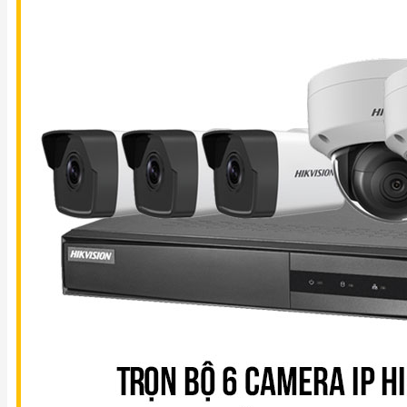
TIN
TỨC
LIÊN
HỆ
0911 336 111
0982 402 496