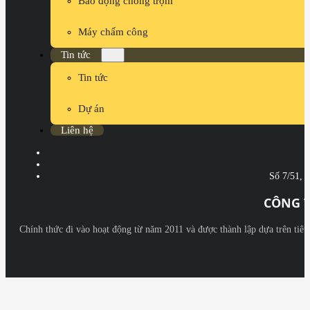
Báo động chống trộm
Máy chấm công
Tin tức
Tin tức
Dự án
Liên hệ
Số 7/51, 
CÔNG T
Chính thức đi vào hoạt động từ năm 2011 và được thành lập dựa trên tiê