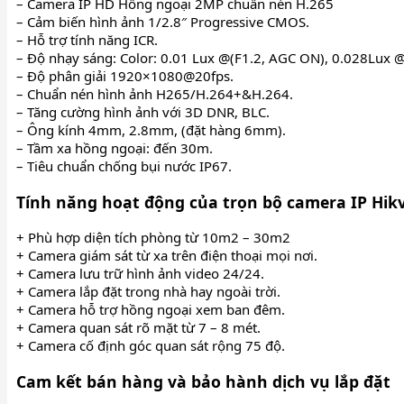
– Camera IP HD Hồng ngoại 2MP chuẩn nén H.265
– Cảm biến hình ảnh 1/2.8″ Progressive CMOS.
– Hỗ trợ tính năng ICR.
– Độ nhạy sáng: Color: 0.01 Lux @(F1.2, AGC ON), 0.028Lux @
– Độ phân giải 1920×1080@20fps.
– Chuẩn nén hình ảnh H265/H.264+&H.264.
– Tăng cường hình ảnh với 3D DNR, BLC.
– Ông kính 4mm, 2.8mm, (đặt hàng 6mm).
– Tầm xa hồng ngoại: đến 30m.
– Tiêu chuẩn chống bụi nước IP67.
Tính năng hoạt động của trọn bộ camera IP Hikv
+ Phù hợp diện tích phòng từ 10m2 – 30m2
+ Camera giám sát từ xa trên điện thoại mọi nơi.
+ Camera lưu trữ hình ảnh video 24/24.
+ Camera lắp đặt trong nhà hay ngoài trời.
+ Camera hỗ trợ hồng ngoại xem ban đêm.
+ Camera quan sát rõ mặt từ 7 – 8 mét.
+ Camera cố định góc quan sát rộng 75 độ.
Cam kết bán hàng và bảo hành dịch vụ lắp đặt