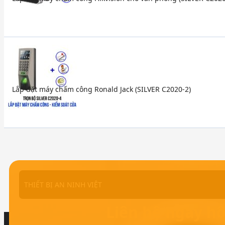
Lắp đặt máy chấm công Ronald Jack (SILVER C2020-2)
THIẾT BỊ AN NINH VIỆT
Liên hệ ngay h