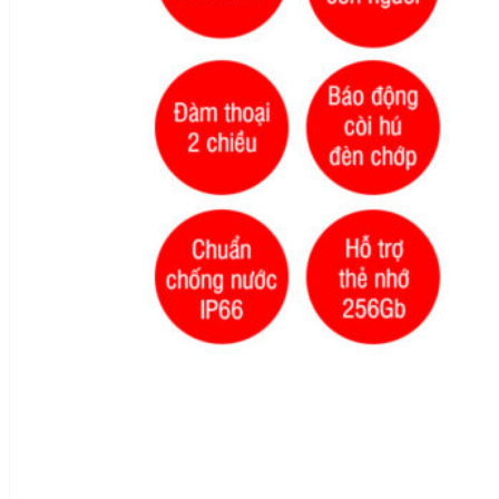
thietbianninhviet@gmail.com