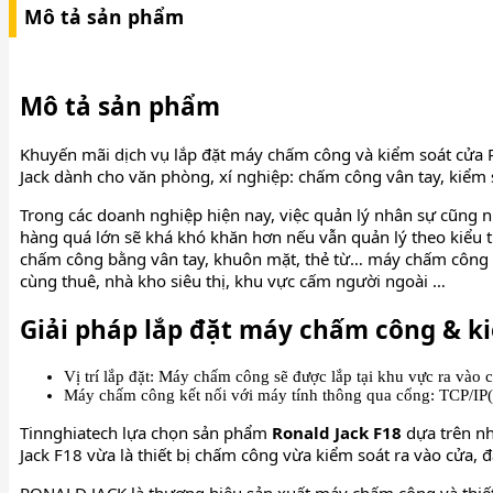
Mô tả sản phẩm
Mô tả sản phẩm
Khuyến mãi dịch vụ lắp đặt máy chấm công và kiểm soát cửa R
Jack dành cho văn phòng, xí nghiệp: chấm công vân tay, kiểm 
Trong các doanh nghiệp hiện nay, việc quản lý nhân sự cũng n
hàng quá lớn sẽ khá khó khăn hơn nếu vẫn quản lý theo kiểu t
chấm công bằng vân tay
, khuôn mặt, thẻ từ… máy chấm công c
cùng thuê, nhà kho siêu thị, khu vực cấm người ngoài …
Giải pháp lắp đặt máy chấm công & ki
Vị trí lắp đặt: Máy chấm công sẽ được lắp tại khu vực ra vào c
Máy chấm công kết nối với máy tính thông qua cổng: TCP/I
Tinnghiatech lựa chọn sản phẩm
Ronald Jack F18
dựa trên nh
Jack F18 vừa là thiết bị chấm công vừa kiểm soát ra vào cửa,
RONALD JACK là thương hiệu sản xuất máy chấm công và thiết