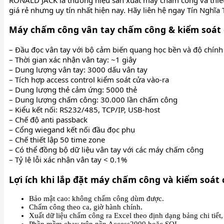
giá rẻ nhưng uy tín nhất hiện nay. Hãy liên hệ ngay Tín Nghĩa 
Máy chấm công vân tay chấm công & kiểm soát 
– Đầu đọc vân tay với bộ cảm biến quang học bền và độ chính 
– Thời gian xác nhận vân tay: ~1 giây
– Dung lượng vân tay: 3000 dấu vân tay
– Tích hợp access control kiểm soát cửa vào-ra
– Dung lượng thẻ cảm ứng: 5000 thẻ
– Dung lượng chấm công: 30.000 lần chấm công
– Kiểu kết nối: RS232/485, TCP/IP, USB-host
– Chế độ anti passback
– Cổng wiegand kết nối đầu đọc phụ
– Chế thiết lập 50 time zone
– Có thể đồng bộ dữ liệu vân tay với các máy chấm công
– Tỷ lệ lỗi xác nhận vân tay < 0.1%
Lợi ích khi lắp đặt máy chấm công và kiểm soát
Bảo mật cao: không chấm công dùm được.
Chấm công theo ca, giờ hành chính.
Xuất dữ liệu chấm công ra Excel theo định dạng bảng chi tiết
Phần mềm chạy trên nền Access2000 hoặc SQL.