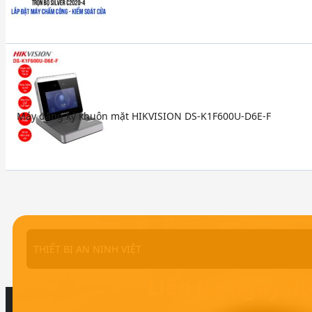
Máy đăng ký khuôn mặt HIKVISION DS-K1F600U-D6E-F
THIẾT BỊ AN NINH VIỆT
Liên hệ ngay h