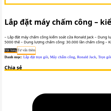
thietbianninhviet@gmail.com
Lắp đặt máy chấm công – kiể
– Lắp đặt máy chấm công kiểm soát cửa Ronald Jack – Dung lư
5000 thẻ – Dung lượng chấm công: 30.000 lần chấm công – Ki
Đặt hàng
Tư vấn thêm
Danh mục:
Lắp đặt trọn gói
,
Máy chấm công
,
Ronald Jack
,
Trọn gó
Chia sẻ