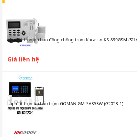
Lắp đặt trọn bộ báo động chống trộm Karassn KS-899GSM (SIL
Giá liên hệ
Lắp đặt trọn bộ báo trộm GOMAN GM-SA353W (G2023-1)