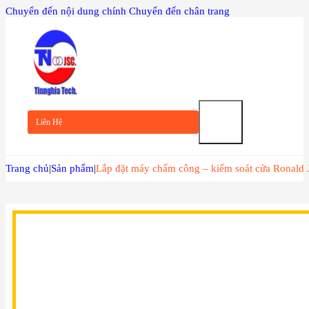
Chuyển đến nội dung chính
Chuyển đến chân trang
TRANG
CHỦ
Liên Hệ
GIỚI
Trang chủ
|
Sản phẩm
|
Lắp đặt máy chấm công – kiểm soát cửa Ronald
THIỆU
SẢN
PHẨM