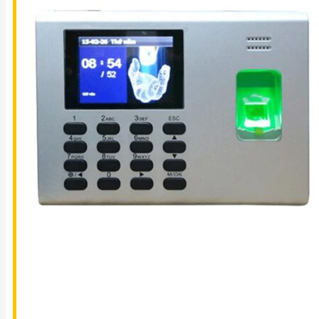
TIN
TỨC
LIÊN
HỆ
0911 336 111
0982 402 496