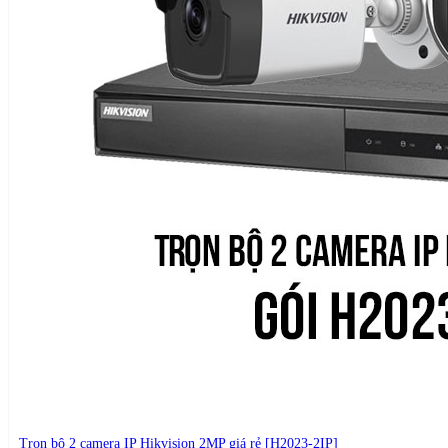
Trọn bộ 2 camera IP Hikvision 2MP giá rẻ [H2023-2IP]