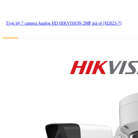
Trọn bộ 7 camera Analog HD HIKVISION 2MP giá rẻ [H2023-7]