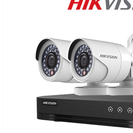
TIN
TỨC
LIÊN
HỆ
0911 336 111
0982 402 496