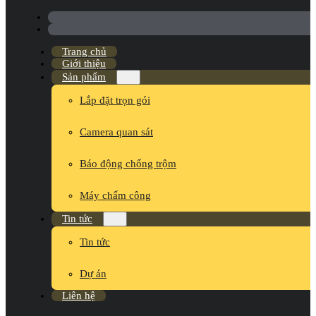
Trang chủ
Giới thiệu
Sản phẩm
Lắp đặt trọn gói
Camera quan sát
Báo động chống trộm
Máy chấm công
Tin tức
Tin tức
Dự án
Liên hệ