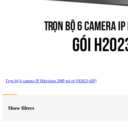
Trọn bộ 6 camera IP Hikvision 2MP giá rẻ [H2023-6IP]
Show filters