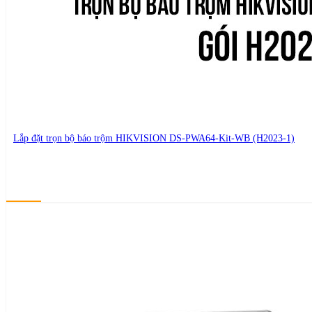
Lắp đặt trọn bộ báo trộm HIKVISION DS-PWA64-Kit-WB (H2023-1)