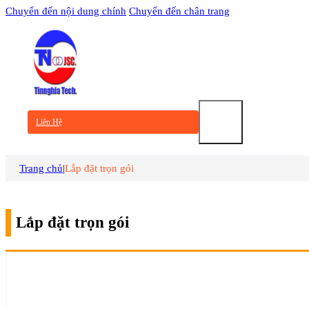
Chuyển đến nội dung chính
Chuyển đến chân trang
TRANG
CHỦ
Liên Hệ
GIỚI
Trang chủ
|
Lắp đặt trọn gói
THIỆU
Lắp đặt trọn gói
SẢN
PHẨM