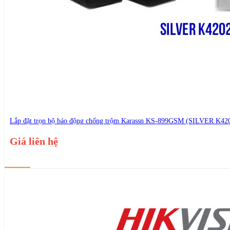
thietbianninhviet@gmail.com
Lắp đặt trọn bộ báo động chống trộm Karassn KS-899GSM (SILVER K42
Giá liên hệ