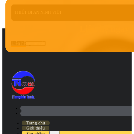
THIẾT BỊ AN NINH VIỆT
Liên hệ ngay 
Liên hệ
Gọi tư vấn
Trang chủ
Giới thiệu
Sản phẩm