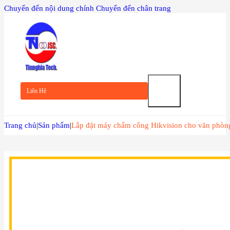
Chuyển đến nội dung chính
Chuyển đến chân trang
TRANG
CHỦ
Liên Hệ
GIỚI
Trang chủ
|
Sản phẩm
|
Lắp đặt máy chấm công Hikvision cho văn phò
THIỆU
SẢN
PHẨM