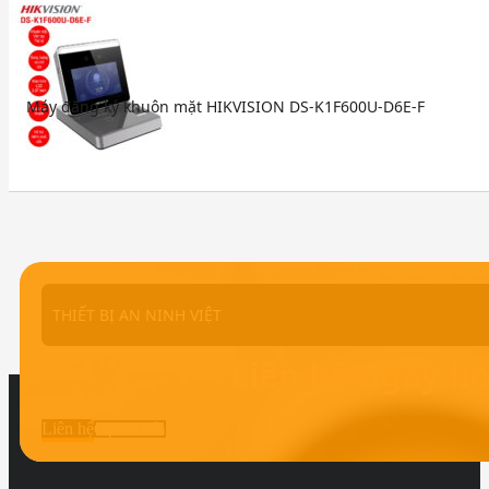
Máy đăng ký khuôn mặt HIKVISION DS-K1F600U-D6E-F
THIẾT BỊ AN NINH VIỆT
Liên hệ ngay h
Liên hệ
Gọi tư vấn