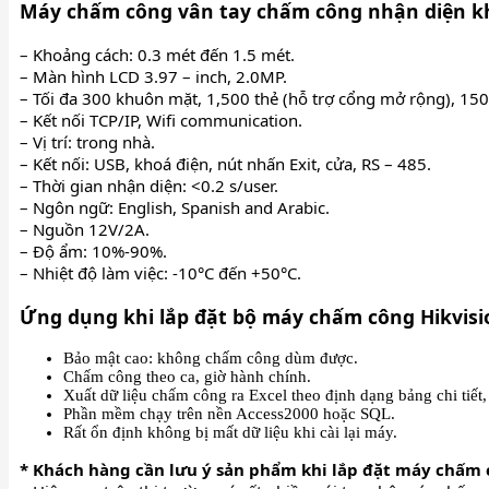
Máy chấm công vân tay chấm công nhận diện k
– Khoảng cách: 0.3 mét đến 1.5 mét.
– Màn hình LCD 3.97 – inch, 2.0MP.
– Tối đa 300 khuôn mặt, 1,500 thẻ (hỗ trợ cổng mở rộng), 150
– Kết nối TCP/IP, Wifi communication.
– Vị trí: trong nhà.
– Kết nối: USB, khoá điện, nút nhấn Exit, cửa, RS – 485.
– Thời gian nhận diện: <0.2 s/user.
– Ngôn ngữ: English, Spanish and Arabic.
– Nguồn 12V/2A.
– Độ ẩm: 10%-90%.
– Nhiệt độ làm việc: -10°C đến +50°C.
Ứng dụng khi lắp đặt bộ máy chấm công Hikvis
Bảo mật cao: không chấm công dùm được.
Chấm công theo ca, giờ hành chính.
Xuất dữ liệu chấm công ra Excel theo định dạng bảng chi tiết
Phần mềm chạy trên nền Access2000 hoặc SQL.
Rất ổn định không bị mất dữ liệu khi cài lại máy.
* Khách hàng cần lưu ý sản phẩm khi lắp đặt máy chấm