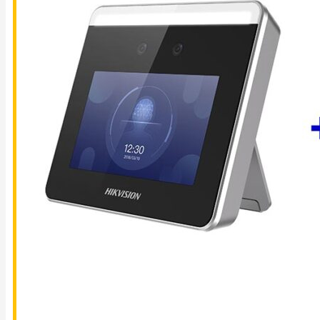
TIN
TỨC
LIÊN
HỆ
0911 336 111
0982 402 496