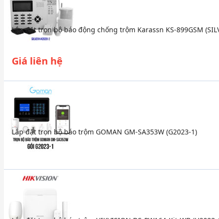
Lắp đặt trọn bộ báo động chống trộm Karassn KS-899GSM (SIL
Giá liên hệ
Lắp đặt trọn bộ báo trộm GOMAN GM-SA353W (G2023-1)