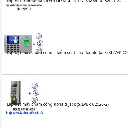
Lắp đặt trọn bộ báo trộm HIKVISION DS-PWA64-Kit-WB (H2023-
Lắp đặt máy chấm công – kiểm soát cửa Ronald Jack (SILVER C2
Lắp đặt máy chấm công Ronald Jack (SILVER C2020-2)