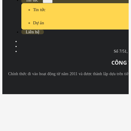
Tin tức
Dự án
Liên hệ
Số 7/51, 
CÔNG T
Chính thức đi vào hoạt động từ năm 2011 và được thành lập dựa trên tiê