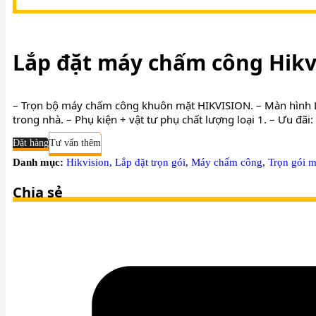
thietbianninhviet@gmail.com
Lắp đặt máy chấm công Hikvi
– Trọn bộ máy chấm công khuôn mặt HIKVISION. – Màn hình LCD 
trong nhà. – Phụ kiện + vật tư phụ chất lượng loại 1. – Ưu đã
Đặt hàng
Tư vấn thêm
Danh mục:
Hikvision
,
Lắp đặt trọn gói
,
Máy chấm công
,
Trọn gói 
Chia sẻ