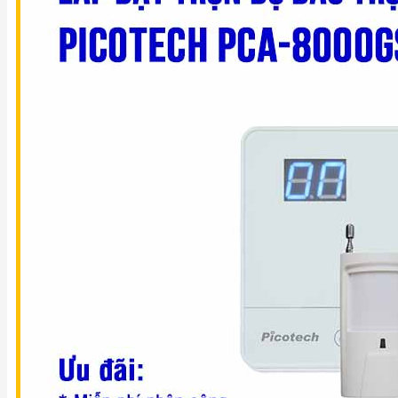
TIN
TỨC
LIÊN
HỆ
0911 336 111
0982 402 496