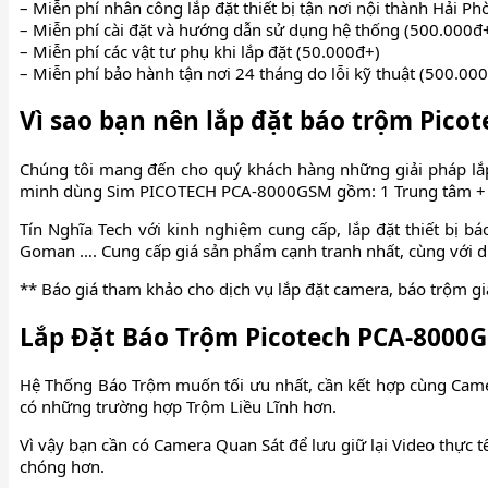
– Miễn phí nhân công lắp đặt thiết bị tận nơi nội thành Hải P
– Miễn phí cài đặt và hướng dẫn sử dụng hệ thống (500.000đ
– Miễn phí các vật tư phụ khi lắp đặt (50.000đ+)
– Miễn phí bảo hành tận nơi 24 tháng do lỗi kỹ thuật (500.000
Vì sao bạn nên lắp đặt báo trộm Pico
Chúng tôi mang đến cho quý khách hàng những giải pháp lắp đ
minh dùng Sim PICOTECH PCA-8000GSM gồm: 1 Trung tâm + 1 
Tín Nghĩa Tech với kinh nghiệm cung cấp, lắp đặt thiết bị báo
Goman …. Cung cấp giá sản phẩm cạnh tranh nhất, cùng với dị
** Báo giá tham khảo cho dịch vụ lắp đặt camera, báo trộm g
Lắp Đặt Báo Trộm Picotech PCA-8000
Hệ Thống Báo Trộm muốn tối ưu nhất, cần kết hợp cùng Camer
có những trường hợp Trộm Liều Lĩnh hơn.
Vì vậy bạn cần có Camera Quan Sát để lưu giữ lại Video thực t
chóng hơn.