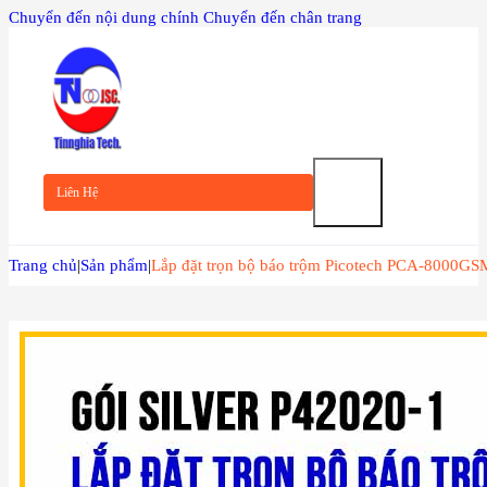
Chuyển đến nội dung chính
Chuyển đến chân trang
TRANG
CHỦ
Liên Hệ
GIỚI
Trang chủ
|
Sản phẩm
|
Lắp đặt trọn bộ báo trộm Picotech PCA-8000G
THIỆU
SẢN
PHẨM