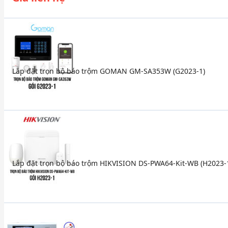
Lắp đặt trọn bộ báo trộm GOMAN GM-SA353W (G2023-1)
Lắp đặt trọn bộ báo trộm HIKVISION DS-PWA64-Kit-WB (H2023-