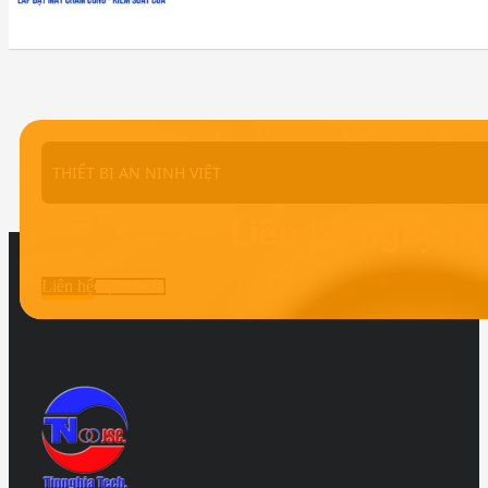
THIẾT BỊ AN NINH VIỆT
Liên hệ ngay h
Liên hệ
Gọi tư vấn