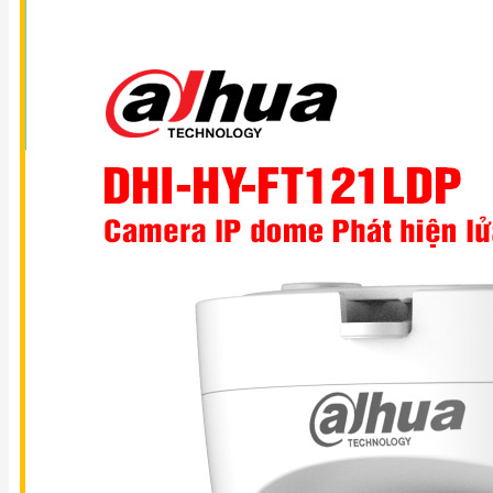
SẢN
PHẨM
TIN
TỨC