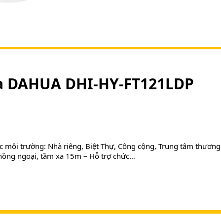
ửa DAHUA DHI-HY-FT121LDP
ác môi trường: Nhà riêng, Biệt Thự, Công cộng, Trung tâm thươ
 hồng ngoại, tầm xa 15m – Hỗ trợ chức…